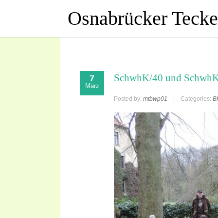
Osnabrücker Teckel
SchwhK/40 und SchwhK
7
März
Posted by:
mtbwp01
Categories:
B