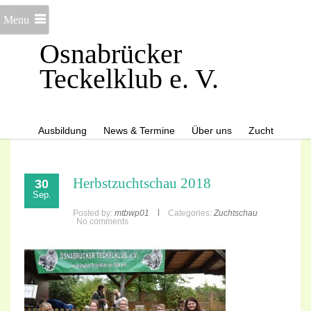
Menu
Osnabrücker
Teckelklub e. V.
Ausbildung
News & Termine
Über uns
Zucht
Herbstzuchtschau 2018
30
Sep.
Posted by:
mtbwp01
Categories:
Zuchtschau
No comments