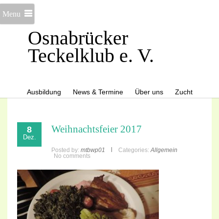
Menu
Osnabrücker
Teckelklub e. V.
Ausbildung
News & Termine
Über uns
Zucht
Weihnachtsfeier 2017
8
Dez.
Posted by:
mtbwp01
Categories:
Allgemein
No comments