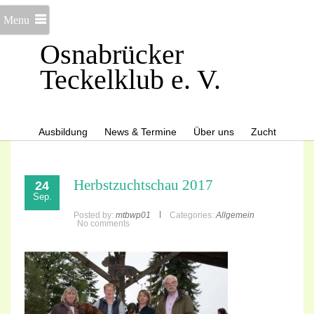
Menu
Osnabrücker
Teckelklub e. V.
Ausbildung
News & Termine
Über uns
Zucht
Herbstzuchtschau 2017
24
Sep.
Posted by:
mtbwp01
Categories:
Allgemein
No comments