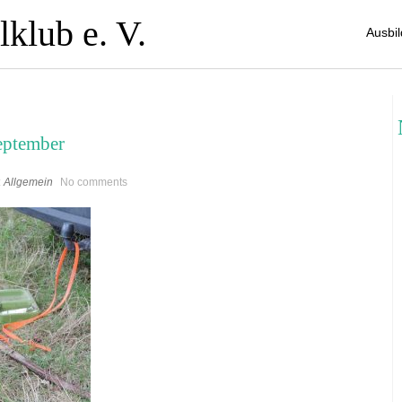
klub e. V.
Ausbi
eptember
:
Allgemein
No comments