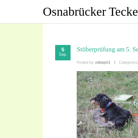
Osnabrücker Teckel
Stöberprüfung am 5. S
5
Sep.
Posted by:
mtbwp01
Categories