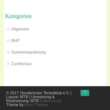
Kategorien
Allgemein
BHP
Sommerwanderung
Zuchtschau
↑
© 2017 Osnabrücker Teckelklub e.V. |
Layout: MTB | Umsetzung &
Realisierung: MTB
Datenschutz
Theme by
Imon Themes