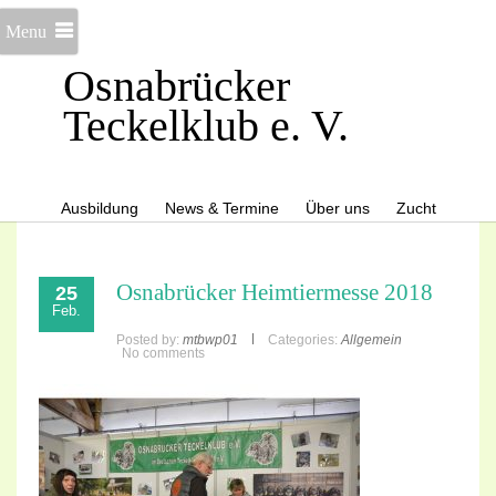
Menu
Osnabrücker
Teckelklub e. V.
Ausbildung
News & Termine
Über uns
Zucht
Osnabrücker Heimtiermesse 2018
25
Feb.
Posted by:
mtbwp01
Categories:
Allgemein
No comments