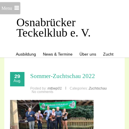
Menu
Osnabrücker
Teckelklub e. V.
Ausbildung
News & Termine
Über uns
Zucht
Sommer-Zuchtschau 2022
29
Aug.
Posted by:
mtbwp01
Categories:
Zuchtschau
No comments