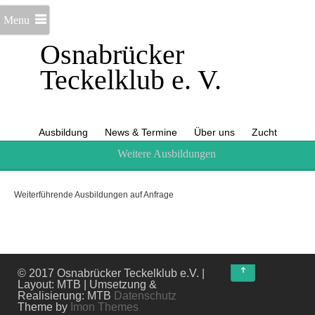
Menu
Osnabrücker
Teckelklub e. V.
Ausbildung
News & Termine
Über uns
Zucht
Weitere Ausbildungen
Weiterführende Ausbildungen auf Anfrage
↑
© 2017 Osnabrücker Teckelklub e.V. |
Layout: MTB | Umsetzung &
Realisierung: MTB
Datenschutz
Theme by
Imon Themes