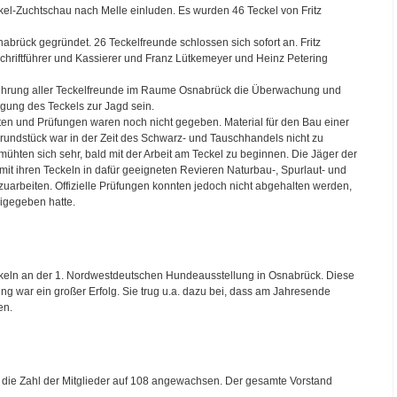
ckel-Zuchtschau nach Melle einluden. Es wurden 46 Teckel von Fritz
rück gegründet. 26 Teckelfreunde schlossen sich sofort an. Fritz
Schriftführer und Kassierer und Franz Lütkemeyer und Heinz Petering
führung aller Teckelfreunde im Raume Osnabrück die Überwachung und
igung des Teckels zur Jagd sein.
ten und Prüfungen waren noch nicht gegeben. Material für den Bau einer
ndstück war in der Zeit des Schwarz- und Tauschhandels nicht zu
emühten sich sehr, bald mit der Arbeit am Teckel zu beginnen. Die Jäger der
mit ihren Teckeln in dafür geeigneten Revieren Naturbau-, Spurlaut- und
arbeiten. Offizielle Prüfungen konnten jedoch nicht abgehalten werden,
eigegeben hatte.
eckeln an der 1. Nordwestdeutschen Hundeausstellung in Osnabrück. Diese
g war ein großer Erfolg. Sie trug u.a. dazu bei, dass am Jahresende
en.
die Zahl der Mitglieder auf 108 angewachsen. Der gesamte Vorstand