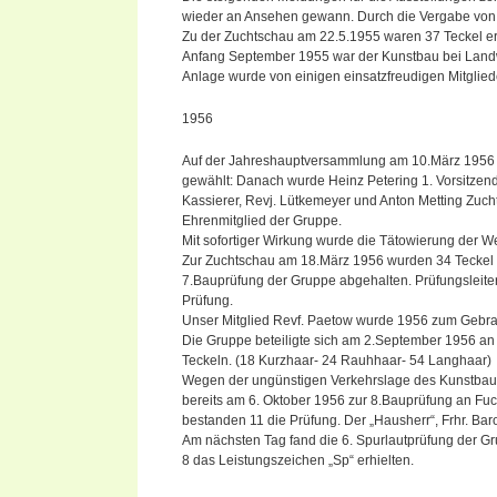
wieder an Ansehen gewann. Durch die Vergabe vo
Zu der Zuchtschau am 22.5.1955 waren 37 Teckel ers
Anfang September 1955 war der Kunstbau bei Landwi
Anlage wurde von einigen einsatzfreudigen Mitglie
1956
Auf der Jahreshauptversammlung am 10.März 1956 w
gewählt: Danach wurde Heinz Petering 1. Vorsitzende
Kassierer, Revj. Lütkemeyer und Anton Metting Zuch
Ehrenmitglied der Gruppe.
Mit sofortiger Wirkung wurde die Tätowierung der We
Zur Zuchtschau am 18.März 1956 wurden 34 Teckel
7.Bauprüfung der Gruppe abgehalten. Prüfungsleite
Prüfung.
Unser Mitglied Revf. Paetow wurde 1956 zum Gebra
Die Gruppe beteiligte sich am 2.September 1956 an 
Teckeln. (18 Kurzhaar- 24 Rauhhaar- 54 Langhaar)
Wegen der ungünstigen Verkehrslage des Kunstbaues
bereits am 6. Oktober 1956 zur 8.Bauprüfung an Fu
bestanden 11 die Prüfung. Der „Hausherr“, Frhr. Baro
Am nächsten Tag fand die 6. Spurlautprüfung der G
8 das Leistungszeichen „Sp“ erhielten.