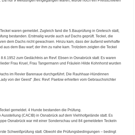
. Da nur 9 Meldungen eingegangen waren, wurde noch ein Preisschliefen
Teckel waren gemeldet. Zugleich fand die 5.Bauprüfung in Gretesch statt,
fung bestanden. Erstmalig wurde auch auf Dachs geprüft. Teckel, die
aren dem Dachs nicht gewachsen. Hinzu kam, dass der äußerst wehrhafte
und aus dem Bau warf; der ihm zu nahe kam. Trotzdem zeigten die Teckel
8.6.1952 zum Gedächtnis an Revf. Ebsen in Osnabrück statt: Es waren
glieder Frau Kruel, Frau Tangermann und Fräulein Hilde Kohnhorst wurden
Dachs im Revier Barenaue durchgeführt. Die Rauhhaar-Hündinnen
Lady von der Geest“ ,Bes: Revf. Paetow erhielten vom Gebrauchsrichter
Teckel gemeldet. 4 Hunde bestanden die Prüfung.
 Ausstellung (CACIB) in Osnabrück auf dem Viehhofgelände statt. Es
ppe Osnabrück war mit einer Sonderschau und 84 gemeldeten Teckeln
rste Schweißprüfung statt. Obwohl die Prüfungsbedingungen – bedingt