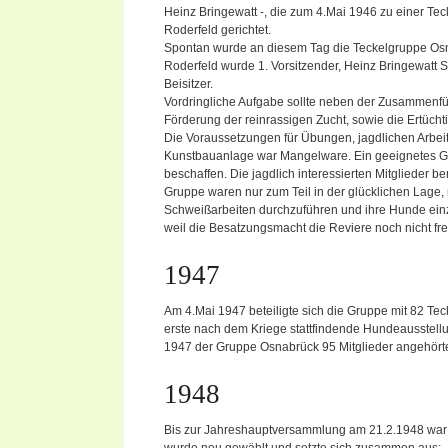
Heinz Bringewatt -, die zum 4.Mai 1946 zu einer Te
Roderfeld gerichtet.
Spontan wurde an diesem Tag die Teckelgruppe Osnab
Roderfeld wurde 1. Vorsitzender, Heinz Bringewatt 
Beisitzer.
Vordringliche Aufgabe sollte neben der Zusammen
Förderung der reinrassigen Zucht, sowie die Ertücht
Die Voraussetzungen für Übungen, jagdlichen Arbei
Kunstbauanlage war Mangelware. Ein geeignetes Gru
beschaffen. Die jagdlich interessierten Mitglieder b
Gruppe waren nur zum Teil in der glücklichen Lage, 
Schweißarbeiten durchzuführen und ihre Hunde einzu
weil die Besatzungsmacht die Reviere noch nicht fr
1947
Am 4.Mai 1947 beteiligte sich die Gruppe mit 82 T
erste nach dem Kriege stattfindende Hundeausstellun
1947 der Gruppe Osnabrück 95 Mitglieder angehört
1948
Bis zur Jahreshauptversammlung am 21.2.1948 war 