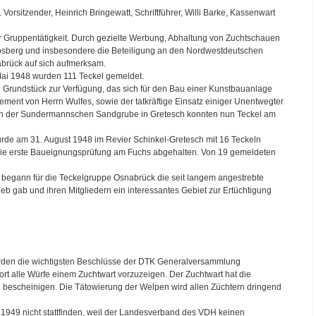
Vorsitzender, Heinrich Bringewatt, Schriftführer, Willi Barke, Kassenwart
r Gruppentätigkeit. Durch gezielte Werbung, Abhaltung von Zuchtschauen
Tosberg und insbesondere die Beteiligung an den Nordwestdeutschen
brück auf sich aufmerksam.
ai 1948 wurden 111 Teckel gemeldet.
in Grundstück zur Verfügung, das sich für den Bau einer Kunstbauanlage
ement von Herrn Wulfes, sowie der tatkräftige Einsatz einiger Unentwegter
e. In der Sundermannschen Sandgrube in Gretesch konnten nun Teckel am
rde am 31. August 1948 im Revier Schinkel-Gretesch mit 16 Teckeln
die erste Baueignungsprüfung am Fuchs abgehalten. Von 19 gemeldeten
 begann für die Teckelgruppe Osnabrück die seit langem angestrebte
eb gab und ihren Mitgliedern ein interessantes Gebiet zur Ertüchtigung
den die wichtigsten Beschlüsse der DTK Generalversammlung
t alle Würfe einem Zuchtwart vorzuzeigen. Der Zuchtwart hat die
escheinigen. Die Tätowierung der Welpen wird allen Züchtern dringend
1949 nicht stattfinden, weil der Landesverband des VDH keinen