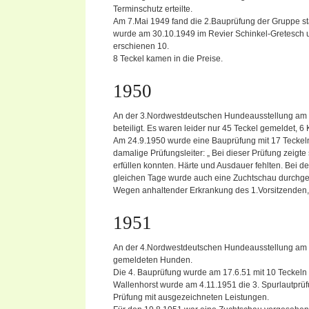
Terminschutz erteilte.
Am 7.Mai 1949 fand die 2.Bauprüfung der Gruppe sta
wurde am 30.10.1949 im Revier Schinkel-Gretesch u
erschienen 10.
8 Teckel kamen in die Preise.
1950
An der 3.Nordwestdeutschen Hundeausstellung am 
beteiligt. Es waren leider nur 45 Teckel gemeldet, 
Am 24.9.1950 wurde eine Bauprüfung mit 17 Teckeln
damalige Prüfungsleiter: „ Bei dieser Prüfung zeigt
erfüllen konnten. Härte und Ausdauer fehlten. Bei 
gleichen Tage wurde auch eine Zuchtschau durchgef
Wegen anhaltender Erkrankung des 1.Vorsitzenden, H
1951
An der 4.Nordwestdeutschen Hundeausstellung am 29
gemeldeten Hunden.
Die 4. Bauprüfung wurde am 17.6.51 mit 10 Teckeln 
Wallenhorst wurde am 4.11.1951 die 3. Spurlautprü
Prüfung mit ausgezeichneten Leistungen.