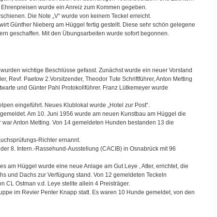
n Ehrenpreisen wurde ein Anreiz zum Kommen gegeben.
chienen. Die Note „V“ wurde von keinem Teckel erreicht.
rt Günther Nieberg am Hüggel fertig gestellt. Diese sehr schön gelegene
dern geschaffen. Mit den Übungsarbeiten wurde sofort begonnen.
urden wichtige Beschlüsse gefasst. Zunächst wurde ein neuer Vorstand
r, Revf. Paetow 2.Vorsitzender, Theodor Tute Schriftführer, Anton Metting
twarte und Günter Pahl Protokollführer. Franz Lütkemeyer wurde
lpen eingeführt. Neues Klublokal wurde „Hotel zur Post“.
 gemeldet. Am 10. Juni 1956 wurde am neuen Kunstbau am Hüggel die
r war Anton Metting. Von 14 gemeldeten Hunden bestanden 13 die
uchsprüfungs-Richter ernannt.
der 8. Intern.-Rassehund-Ausstellung (CACIB) in Osnabrück mit 96
 am Hüggel wurde eine neue Anlage am Gut Leye , Atter, errichtet, die
chs und Dachs zur Verfügung stand. Von 12 gemeldeten Teckeln
n CL Ostman v.d. Leye stellte allein 4 Preisträger.
ruppe im Revier Penter Knapp statt. Es waren 10 Hunde gemeldet, von den