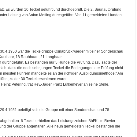
tt. Es wurden 10 Teckel geführt und durchgeprüft. Die 2. Spurlautprüfung
nter Leitung von Anton Metting durchgeführt. Von 11 gemeldeten Hunden
30.4.1950 war die Teckelgruppe Osnabrück wieder mit einer Sonderschau
6 Kurzhaar, 18 Rauhhaar , 21 Langhaar.
 durchgeführt. Es bestanden nur 5 Hunde die Prüfung. Dazu sagte der
e sich, dass die noch sehr jungen Teckel die Bedingungen der Prüfung nicht
den meisten Führern mangelte es an der richtigen Ausbildungsmethode.“ Am
ührt, zu der 30 Teckel erschienen waren.
einz Petering, trat Rev.-Jäger Franz Lütkemeyer an seine Stelle.
.4.1951 beteiligt sich die Gruppe mit einer Sonderschau und 78
abgehalten. 6 Teckel erhielten das Leistungszeichen BhFK. Im Revier
fung der Gruppe abgehalten. Alle neun gemeldeten Teckel bestanden die