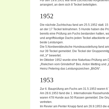
Für den 19.8.1951 war eine Zuchtschau vorgesehen
arrangiert, an dem sich 8 Teckel beteiligten.
1952
Die nächste Zuchtschau fand am 25.5.1952 statt. 15 
an der 17 Teckel teilnahmen. 5 Hunde haben die Prü
bereits eine Prüfung am Fuchs bestanden hatten, w
und angriffslustige Dachs jeden Teckel attackierte 
beste Leistungen.
Die 5.Nordwestdeutsche Hundeausstellung fand am 
nur 39 Teckel gemeldet. Die Teckel der Gruppenmit
mit „V“ bewertet.
Im Oktober 1952 wurde eine Naturbau-Prüfung am 
„Riekchen vom Grindelhof‘ Bes. Anton Metting und „
Heinz Petering das Leistungszeichen „BhDN“.
1953
Zur 6. Bauprüfung am Fuchs am 31.5.1953 waren 6 
Am 28.6.1953 fand die 1. Internationale Rassehunde
waren 478 Hunde aus 50 Rassen gemeldet. Die Gru
vertreten.
Im Revier am Penter Knapp fand am 26.9.1953 die e