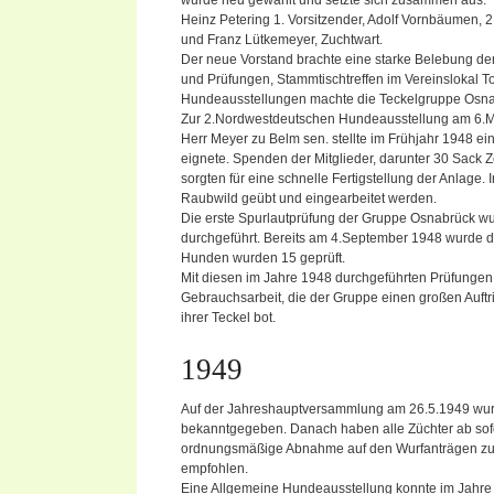
wurde neu gewählt und setzte sich zusammen aus:
Heinz Petering 1. Vorsitzender, Adolf Vornbäumen, 2. 
und Franz Lütkemeyer, Zuchtwart.
Der neue Vorstand brachte eine starke Belebung de
und Prüfungen, Stammtischtreffen im Vereinslokal 
Hundeausstellungen machte die Teckelgruppe Osna
Zur 2.Nordwestdeutschen Hundeausstellung am 6.M
Herr Meyer zu Belm sen. stellte im Frühjahr 1948 e
eignete. Spenden der Mitglieder, darunter 30 Sack Z
sorgten für eine schnelle Fertigstellung der Anlag
Raubwild geübt und eingearbeitet werden.
Die erste Spurlautprüfung der Gruppe Osnabrück wu
durchgeführt. Bereits am 4.September 1948 wurde 
Hunden wurden 15 geprüft.
Mit diesen im Jahre 1948 durchgeführten Prüfungen
Gebrauchsarbeit, die der Gruppe einen großen Auftri
ihrer Teckel bot.
1949
Auf der Jahreshauptversammlung am 26.5.1949 wur
bekanntgegeben. Danach haben alle Züchter ab sofor
ordnungsmäßige Abnahme auf den Wurfanträgen zu b
empfohlen.
Eine Allgemeine Hundeausstellung konnte im Jahre 