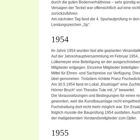
durch die guten Bodenverhältnisse – sehr günstig 
Versagen der Teckel war offensichtlich auf eine nic
zurückzuführen.
Am nächsten Tag fand die 4. Spurlautprüfung in den
Leistungszeichen „Sp“.
1954
Im Jahre 1954 wurden fast alle geplanten Veranstalt
Auf der Jahreshauptversammlung im Februar 1954, d
Lütkemeyer eine Beteiligung an der ausgeschrieben
Mitglieder entgegen. Einzelne Mitglieder beteiligten
Mittel für Ehren- und Sachpreise zur Verfügung. Die
übel genommen. Trotzdem richtete Franz Fischedick 
Am 30.5.1954 fand im Lokal „Klushügel“ eine Zucht
Hörner Bruch“ von Theodor Tute mit „V“ bewertet.
Die Voraussetzungen und Bedingungen für einen re
geworden, weil die Kunstbauanlage nicht eingefried
Fuchshaltung dort nicht mehr möglich war. Ein Ersat
folglich musste die Bauprüfung 1954 ausfallen. Auc
der maßgebenden Vorstandsmitglieder zum Opfer.
1955