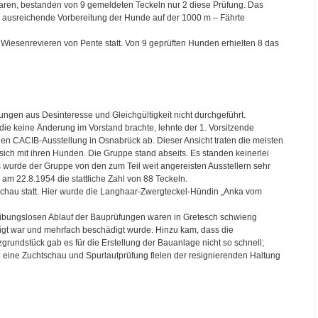
waren, bestanden von 9 gemeldeten Teckeln nur 2 diese Prüfung. Das
ht ausreichende Vorbereitung der Hunde auf der 1000 m – Fährte
 Wiesenrevieren von Pente statt. Von 9 geprüften Hunden erhielten 8 das
ungen aus Desinteresse und Gleichgültigkeit nicht durchgeführt.
ie keine Änderung im Vorstand brachte, lehnte der 1. Vorsitzende
en CACIB-Ausstellung in Osnabrück ab. Dieser Ansicht traten die meisten
 sich mit ihren Hunden. Die Gruppe stand abseits. Es standen keinerlei
s wurde der Gruppe von den zum Teil weit angereisten Ausstellern sehr
am 22.8.1954 die stattliche Zahl von 88 Teckeln.
schau statt. Hier wurde die Langhaar-Zwergteckel-Hündin „Anka vom
ibungslosen Ablauf der Bauprüfungen waren in Gretesch schwierig
igt war und mehrfach beschädigt wurde. Hinzu kam, dass die
zgrundstück gab es für die Erstellung der Bauanlage nicht so schnell;
h eine Zuchtschau und Spurlautprüfung fielen der resignierenden Haltung