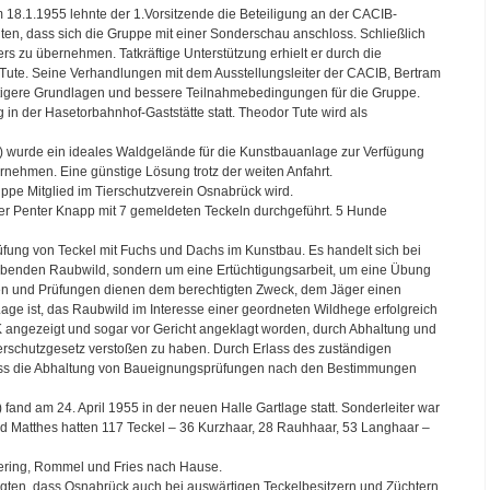
 18.1.1955 lehnte der 1.Vorsitzende die Beteiligung an der CACIB-
gten, dass sich die Gruppe mit einer Sonderschau anschloss. Schließlich
rs zu übernehmen. Tatkräftige Unterstützung erhielt er durch die
Tute. Seine Verhandlungen mit dem Ausstellungsleiter der CACIB, Bertram
nstigere Grundlagen und bessere Teilnahmebedingungen für die Gruppe.
n der Hasetorbahnhof-Gaststätte statt. Theodor Tute wird als
 wurde ein ideales Waldgelände für die Kunstbauanlage zur Verfügung
ernehmen. Eine günstige Lösung trotz der weiten Anfahrt.
ppe Mitglied im Tierschutzverein Osnabrück wird.
er Penter Knapp mit 7 gemeldeten Teckeln durchgeführt. 5 Hunde
ung von Teckel mit Fuchs und Dachs im Kunstbau. Es handelt sich bei
ebenden Raubwild, sondern um eine Ertüchtigungsarbeit, um eine Übung
n und Prüfungen dienen dem berechtigten Zweck, dem Jäger einen
age ist, das Raubwild im Interesse einer geordneten Wildhege erfolgreich
 angezeigt und sogar vor Gericht angeklagt worden, durch Abhaltung und
schutzgesetz verstoßen zu haben. Durch Erlass des zuständigen
dass die Abhaltung von Baueignungsprüfungen nach den Bestimmungen
and am 24. April 1955 in der neuen Halle Gartlage statt. Sonderleiter war
und Matthes hatten 117 Teckel – 36 Kurzhaar, 28 Rauhhaar, 53 Langhaar –
etering, Rommel und Fries nach Hause.
igten, dass Osnabrück auch bei auswärtigen Teckelbesitzern und Züchtern