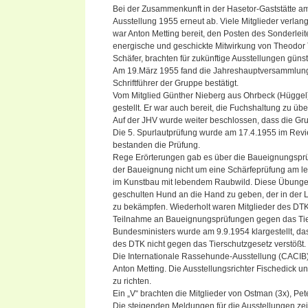
Bei der Zusammenkunft in der Hasetor-Gaststätte am
Ausstellung 1955 erneut ab. Viele Mitglieder verlan
war Anton Metting bereit, den Posten des Sonderleite
energische und geschickte Mitwirkung von Theodor 
Schäfer, brachten für zukünftige Ausstellungen gü
Am 19.März 1955 fand die Jahreshauptversammlung i
Schriftführer der Gruppe bestätigt.
Vom Mitglied Günther Nieberg aus Ohrbeck (Hüggel)
gestellt. Er war auch bereit, die Fuchshaltung zu üb
Auf der JHV wurde weiter beschlossen, dass die Gru
Die 5. Spurlautprüfung wurde am 17.4.1955 im Revi
bestanden die Prüfung.
Rege Erörterungen gab es über die Baueignungsprüf
der Baueignung nicht um eine Schärfeprüfung am l
im Kunstbau mit lebendem Raubwild. Diese Übunge
geschulten Hund an die Hand zu geben, der in der L
zu bekämpfen. Wiederholt waren Mitglieder des DTK
Teilnahme an Baueignungsprüfungen gegen das Tier
Bundesministers wurde am 9.9.1954 klargestellt, 
des DTK nicht gegen das Tierschutzgesetz verstößt.
Die Internationale Rassehunde-Ausstellung (CACIB) f
Anton Metting. Die Ausstellungsrichter Fischedick 
zu richten.
Ein „V“ brachten die Mitglieder von Ostman (3x), P
Die steigenden Meldungen für die Ausstellungen ze