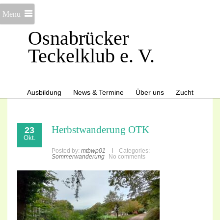
Menu
Osnabrücker
Teckelklub e. V.
Ausbildung
News & Termine
Über uns
Zucht
Herbstwanderung OTK
23
Okt.
Posted by:
mtbwp01
Categories:
Sommerwanderung
No comments